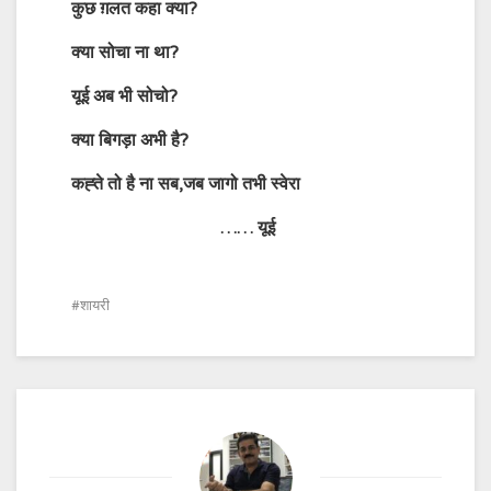
कुछ
ग़लत
कहा
क्या
?
क्या
सोचा
ना
था
?
यूई
अब
भी
सोचो
?
क्या
बिगड़ा
अभी
है
?
कह्ते
तो
है
ना
सब
,
जब
जागो
तभी
स्वेरा
……
यूई
शायरी