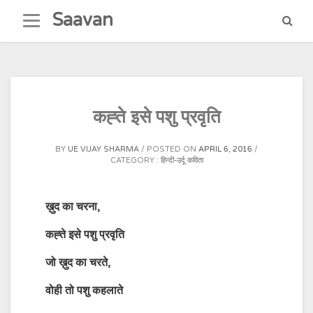
Skip
Saavan
to
content
कह्ते इसे पशु प्रवृति
BY
UE VIJAY SHARMA
POSTED ON
APRIL 6, 2016
CATEGORY :
हिन्दी-उर्दू कविता
ख़ुद
का
चरना
,
कह्ते
इसे
पशु
प्रवृति
जो
ख़ुद
का
चरते
,
वोही
तो
पशु
कहलाते