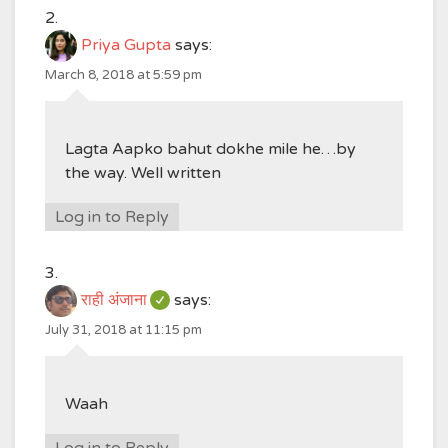
Priya Gupta
says:
March 8, 2018 at 5:59 pm
Lagta Aapko bahut dokhe mile he…by
the way. Well written
Log in to Reply
राही अंजाना
says:
July 31, 2018 at 11:15 pm
Waah