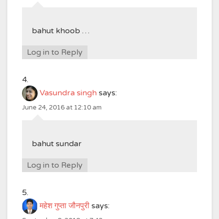
bahut khoob …
Log in to Reply
Vasundra singh
says:
June 24, 2016 at 12:10 am
bahut sundar
Log in to Reply
महेश गुप्ता जौनपुरी
says: