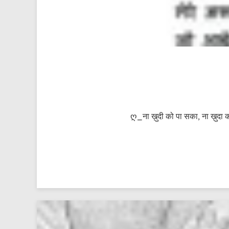
ღ_ना ख़ुदी को पा सका, ना ख़ुदा को प