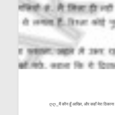
ღღ_मैं कौन हूँ आखिर, और कहाँ मेरा ठिकाना ह