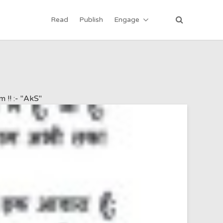
Read
Publish
Engage
 !! :- "AkS"