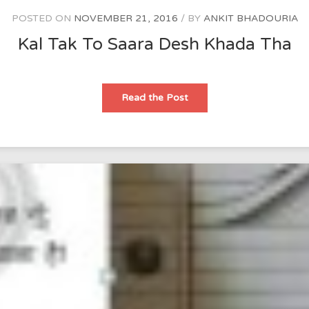
POSTED ON
NOVEMBER 21, 2016
BY
ANKIT BHADOURIA
Kal Tak To Saara Desh Khada Tha
Kal
Read the Post
Tak
To
Saara
Desh
Khada
Tha