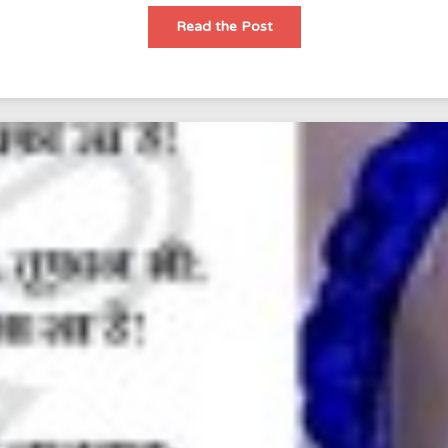
“मैं
Read the Post
कौन
हूँ”