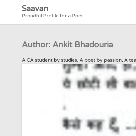
Skip
Saavan
to
Proudful Profile for a Poet
content
Author:
Ankit Bhadouria
A CA student by studies, A poet by passion, A tea