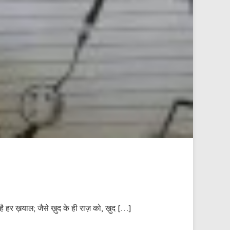
 है हर ख़याल; जैसे ख़ुद के ही राज़ को, ख़ुद […]