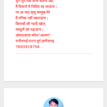
युग-युग तक सांसे चलेंगी अब,
मैं विचारों में जिवित रह जाऊंगा।
गर आ जाए मृत्यु सम्मुख मेरे
मैं तनिक नहीं घबराऊंगा।
किताबों की गठरी खोल,
यमदुतों को पढ़ाऊंगा।
ओमप्रकाश चंदेल”अवसर”
रानीतराई पाटन दुर्ग छत्तीसगढ़
7693919758