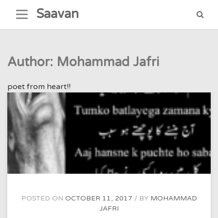
Skip
Saavan
to
content
Author:
Mohammad Jafri
poet from heart!!
POSTED ON
OCTOBER 11, 2017
BY
MOHAMMAD
JAFRI