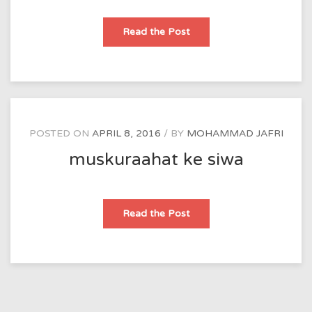
मुस्कुराहट
Read the Post
के
सिवा
POSTED ON
APRIL 8, 2016
BY
MOHAMMAD JAFRI
muskuraahat ke siwa
muskuraahat
Read the Post
ke
siwa