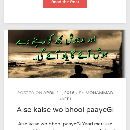
KHUD
Read the Post
KO
DEKHE’N
WO
AAINAA
HI
NAHI’N
POSTED ON
APRIL 14, 2016
BY
MOHAMMAD
JAFRI
Aise kaise wo bhool paayeGi
Aise kaise wo bhool paayeGi Yaad meri use