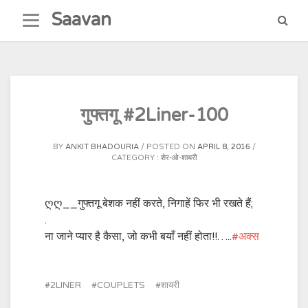
Skip
Saavan
to
content
गुफ्तगू #2Liner-100
BY
ANKIT BHADOURIA
POSTED ON
APRIL 8, 2016
CATEGORY :
शेर-ओ-शायरी
ღღ__गुफ्तगू बेशक नहीं करते, निगाहें फिर भी रखते हैं;
.
ना जाने प्यार है कैसा, जो कभी बयाँ नहीं होता!!…..
‪#‎
अक्स‬
2LINER
COUPLETS
शायरी