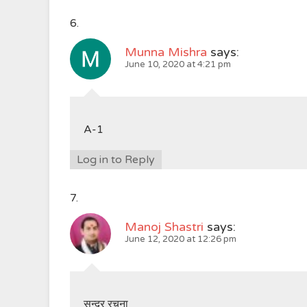
Munna Mishra
says:
June 10, 2020 at 4:21 pm
A-1
Log in to Reply
Manoj Shastri
says:
June 12, 2020 at 12:26 pm
सुन्दर रचना