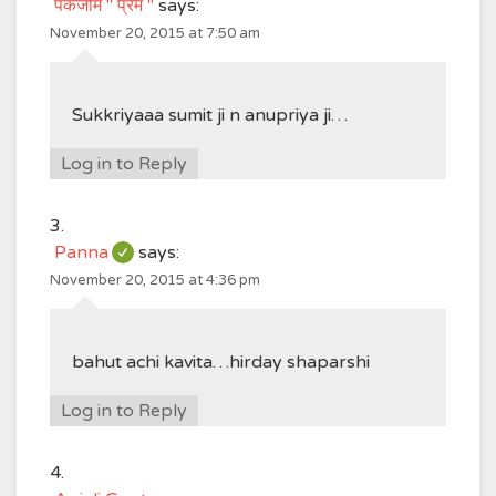
पंकजोम " प्रेम "
says:
November 20, 2015 at 7:50 am
Sukkriyaaa sumit ji n anupriya ji…
Log in to Reply
Panna
says:
November 20, 2015 at 4:36 pm
bahut achi kavita…hirday shaparshi
Log in to Reply