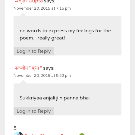
Anjali Gupta
says:
November 20, 2015 at 7:15 pm
no words to express my feelings for the
poem…really great!
Log in to Reply
पंकजोम " प्रेम "
says:
November 20, 2015 at 8:22 pm
Sukkriyaa anjali ji n panna bhai
Log in to Reply