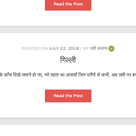
अगर
Read the Post
मै
कुड़ा
कागज
होता,
POSTED ON
JULY 22, 2018
BY
राही अंजाना
गिल्ली
चे के काँच दिखे जमाने हो गए, भरे रहता था आसमाँ जिन पतँगों से कभी, अब ज़मी पर ब
गिल्ली
Read the Post