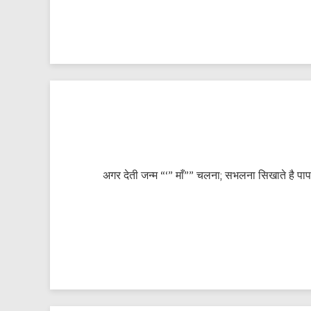
अगर देती जन्म “‘” माँ”” चलना; सभलना सिखाते है प