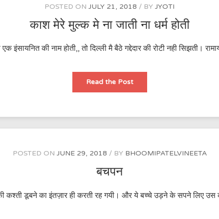
POSTED ON
JULY 21, 2018
BY
JYOTI
काश मेरे मुल्क मे ना जाती ना धर्म होती
शिर्फ एक इंसायनित की नाम होती,, तो दिल्ली मै बैठे गद्देदार की रोटी नही सिझती।
काश
Read the Post
मेरे
मुल्क
मे
ना
जाती
ना
धर्म
होती
POSTED ON
JUNE 29, 2018
BY
BHOOMIPATELVINEETA
बचपन
की कश्ती डूबने का इंतज़ार ही करती रह गयी। और ये बच्चे उड़ने के सपने लिए उ