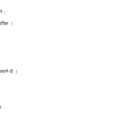
र ,
 आखिर ।
 कहने दो ।
र