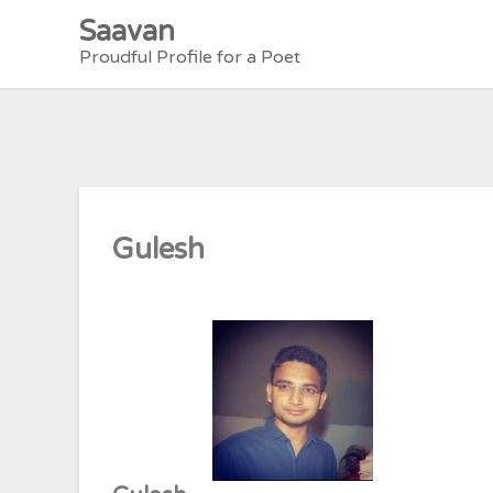
Skip
Saavan
to
Proudful Profile for a Poet
content
Gulesh