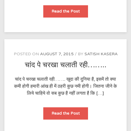
कहीं
Read the Post
बेघर
ने
इक
छत
का
सहारा
कर
लिया
होता…….
POSTED ON
AUGUST 7, 2015
BY
SATISH KASERA
चांद पे चरखा चलाती रही……..
चांद पे चरखा चलाती रही…….. खुदा की दुनिया है, इसमें तो क्या
कमी होगी हमारी आंख ही में ठहरी कुछ नमी होगी। जितना जीने के
लिये चाहिये वो सब कुछ है नहीं लगता है कि […]
चांद
Read the Post
पे
चरखा
चलाती
रही……..