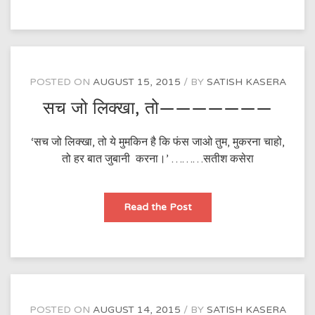
लहरों
को
चलकर
थपथपाते
हैं
————————
POSTED ON
AUGUST 15, 2015
BY
SATISH KASERA
सच जो लिक्खा, तो———————
‘सच जो लिक्खा, तो ये मुमकिन है कि फंस जाओ तुम, मुकरना चाहो,
तो हर बात जुबानी करना।’ ………सतीश कसेरा
सच
Read the Post
जो
लिक्खा,
तो
———————
POSTED ON
AUGUST 14, 2015
BY
SATISH KASERA