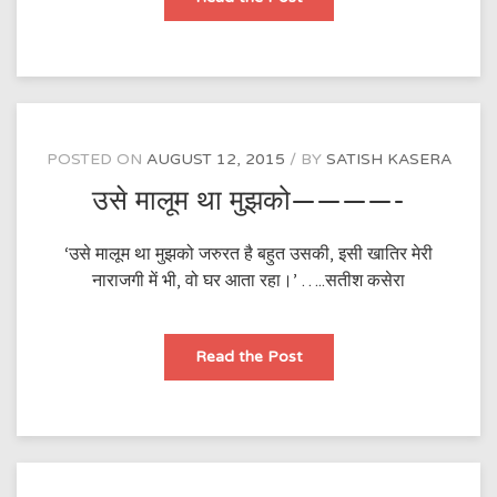
नदी
सी
थी,
मैं
किनारा
सा….
POSTED ON
AUGUST 12, 2015
BY
SATISH KASERA
उसे मालूम था मुझको————-
‘उसे मालूम था मुझको जरुरत है बहुत उसकी, इसी खातिर मेरी
नाराजगी में भी, वो घर आता रहा।’ …..सतीश कसेरा
उसे
Read the Post
मालूम
था
मुझको
————-