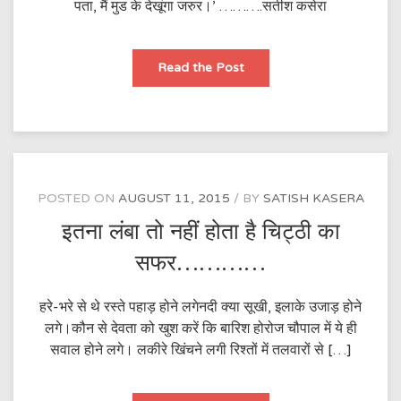
पता, मैं मुड के देखूंगा जरुर।’ ……….सतीश कसेरा
‘मैं
Read the Post
दूर
तक
भी
आ
गया……….^
POSTED ON
AUGUST 11, 2015
BY
SATISH KASERA
इतना लंबा तो नहीं होता है चिट्ठी का
सफर…………
हरे-भरे से थे रस्ते पहाड़ होने लगेनदी क्या सूखी, इलाके उजाड़ होने
लगे।कौन से देवता को खुश करें कि बारिश होरोज चौपाल में ये ही
सवाल होने लगे। लकीरे खिंचने लगी रिश्तों में तलवारों से […]