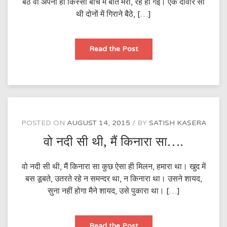
बैठे वो अपना ही किस्सा बीच में बात मेरी, रह ही गई। एक दीवार सी
थी दोनों में गिराने बैठे, […]
खुशी
Read the Post
तलाश
की,
तो
मिल
ही
गई……
POSTED ON
AUGUST 14, 2015
BY
SATISH KASERA
वो नदी सी थी, मैं किनारा सा….
वो नदी सी थी, मैं किनारा सा कुछ ऐसा ही मिलन, हमारा था। खुद में
बस डूबते, उतरते रहे न समन्दर था, न किनारा था। उसने शायद,
सुना नहीं होगा मैने शायद, उसे पुकारा था। […]
वो
Read the Post