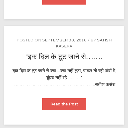
अश्क
सोख
लेता
है…………….
POSTED ON
SEPTEMBER 30, 2016
BY
SATISH
KASERA
‘इक दिल के टूट जाने से…….
‘इक दिल के टूट जाने से क्या—क्या नहीं टूटा, पायल तो रही पांवों में,
घुंघरु नहीं रहे………..’
………………………………………………….सतीश कसेरा
‘इक
Read the Post
दिल
के
टूट
जाने
से…….