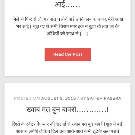
आई……
मिले थे फिर से तो, पर बात न होने पाई उनके लब कांप गए, मेरी आंख
भर आई। बुझ गए थे सभी चिराग मगर इक न बुझा तो हवा जा के
आंधियों को साथ ले […]
उनके
Read the Post
लब
कांप
गए,
मेरी
आंख
भर
आई……
POSTED ON
AUGUST 9, 2015
BY
SATISH KASERA
ख्वाब मत बुन बावरी…………!
रिश्ते के स्वेटर के प्यार की सलाई से ख्वाब मत बुन बावरी! शुरु में बड़ी
आसान लगेगी लेकिन दिल तक आते-आते कभी टूटेगी ऊन पडऩे