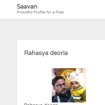
Skip
Saavan
to
Proudful Profile for a Poet
content
Rahasya deoria