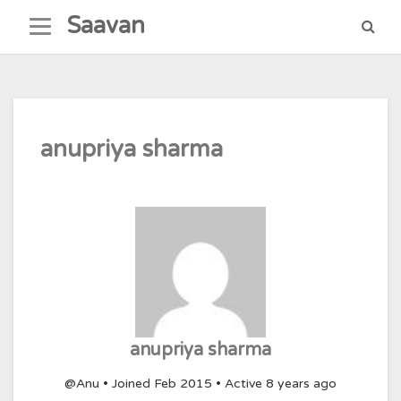
Skip
Saavan
to
content
anupriya sharma
anupriya sharma
@Anu
•
Joined Feb 2015
•
Active 8 years ago