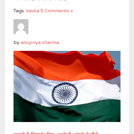
Tags:
kavita
5 Comments »
by
anupriya sharma