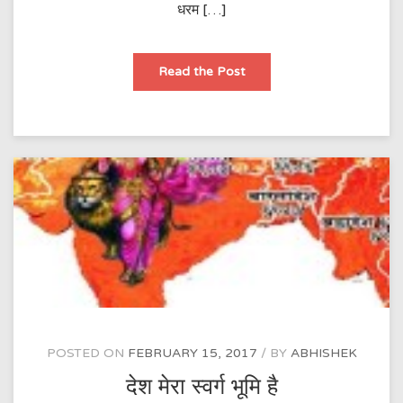
धरम […]
जंगे
Read the Post
आज़ादी
(आजादी
की
७०वी
वर्षगाँठ
के
शुभ
अवसर
पर
राष्ट्र
को
समर्पित)
POSTED ON
FEBRUARY 15, 2017
BY
ABHISHEK
देश मेरा स्वर्ग भूमि है