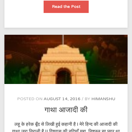
वो
Read the Post
हिन्द
का
सपूत
है..
POSTED ON
AUGUST 14, 2016
BY
HIMANSHU
गाथा आजादी की
लहू के हरेक बूँद से लिखी हुई कहानी है I मेरे हिन्द की आजादी की
गाथा जरा निराली है II विश्वास की नदियाँ यहा, निश्छल सा प्यार था