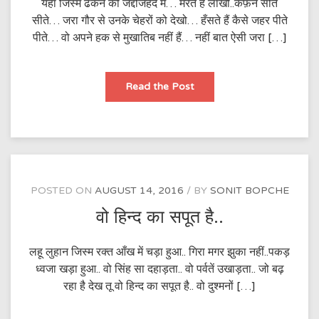
यहाँ जिस्म ढकने की जद्दोजहद में… मरते हैं लाखों..कफ़न सीते
सीते… जरा गौर से उनके चेहरों को देखो… हँसते हैं कैसे जहर पीते
पीते… वो अपने हक से मुखातिब नहीं हैं… नहीं बात ऐसी जरा […]
जश्न-
Read the Post
ए-
आजादी
में
“इन
भारतीयों”
को
न
भूलना…
POSTED ON
AUGUST 14, 2016
BY
SONIT BOPCHE
वो हिन्द का सपूत है..
लहू लुहान जिस्म रक्त आँख में चड़ा हुआ.. गिरा मगर झुका नहीं..पकड़
ध्वजा खड़ा हुआ.. वो सिंह सा दहाड़ता.. वो पर्वतें उखाड़ता.. जो बढ़
रहा है देख तू वो हिन्द का सपूत है.. वो दुश्मनों […]