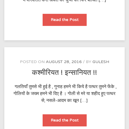
मै परिवर्तित करो अधरों की चुप्पी को फिर बाधित […]
जय
Read the Post
हिन्द
का
नारा
POSTED ON
AUGUST 28, 2016
BY
GULESH
कश्मीरियत ! इन्सानियत !!
गलतियाँ तुमसे भी हुई है , गुनाह हमने भी किये है पत्थर तुमने फेंके ,
गोलियों के जख्म हमने भी दिए है । गोली से मरे या शहीद हुए पत्थर
से; नसले-आदम का खून […]
कश्मीरियत
Read the Post
!
इन्सानियत