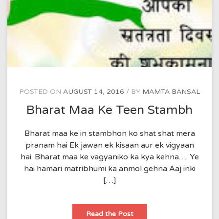
POSTED ON
AUGUST 14, 2016
BY
MAMTA BANSAL
Bharat Maa Ke Teen Stambh
Bharat maa ke in stambhon ko shat shat mera
pranam hai Ek jawan ek kisaan aur ek vigyaan
hai. Bharat maa ke vagyaniko ka kya kehna…. Ye
hai hamari matribhumi ka anmol gehna Aaj inki
[…]
Bharat
Read the Post