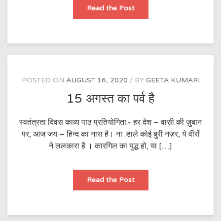
याद
Read the Post
कर
लो
सभी
आज
उनको
POSTED ON
AUGUST 16, 2020
BY
GEETA KUMARI
15 अगस्त का पर्व है
स्वतंत्रता दिवस काव्य पाठ प्रतियोगिता:- हर देश – वासी की ज़ुबान
पर, आज जय – हिन्द का नारा है। ना .डाले कोई बुरी नज़र, ये वीरों
ने ललकारा है । कारगिल का युद्ध हो, या […]
15
Read the Post
अगस्त
का
पर्व
है