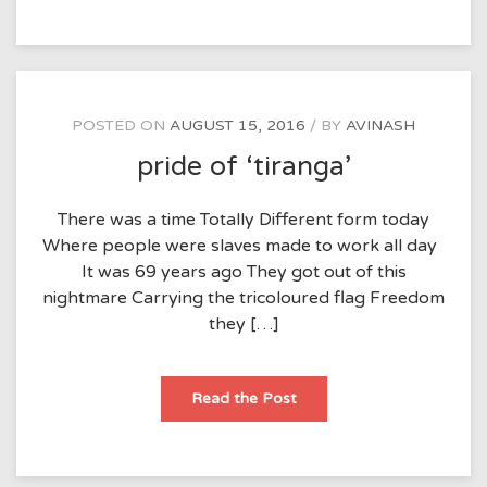
!!
POSTED ON
AUGUST 15, 2016
BY
AVINASH
pride of ‘tiranga’
There was a time Totally Different form today
Where people were slaves made to work all day
It was 69 years ago They got out of this
nightmare Carrying the tricoloured flag Freedom
they […]
pride
Read the Post
of
‘tiranga’