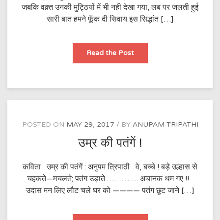
जबकि वक़्त उनकी मुट्ठियों में भी नही देखा गया, लब पर जलती हुई
सारी बात हमने फूँक दी सिवाय इस सिद्धांत […]
हैरानी
Read the Post
सारी
हमें
ही
होनी
थी
–
बृजमोहन
स्वामी
की
घातक
POSTED ON
MAY 29, 2017
BY
ANUPAM TRIPATHI
कविता।
उम्र की पतंगें !
कविता उम्र की पतंगें : अनुपम त्रिपाठी वे, बच्चे ! बड़े उल्हास से
चहकते—मचलते; पतंग उड़ाते …………. अचानक थम गए !!
उदास मन लिए लौट चले घर को ———— पतंग छूट जाने […]