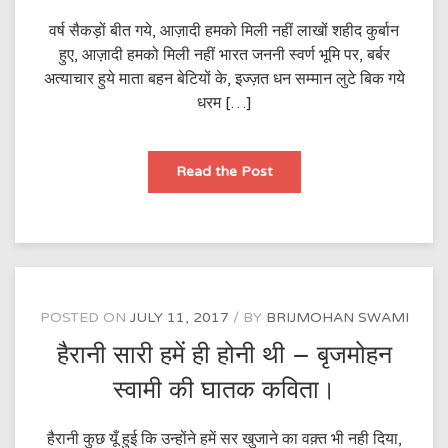
वर्ष सैकड़ों बीत गये, आज़ादी हमको मिली नहीं लाखों शहीद कुर्बान
हुए, आज़ादी हमको मिली नहीं भारत जननी स्वर्ण भूमि पर, बर्बर
अत्याचार हुये माता बहन बेटियों के, इज्ज़त धन सम्मान लुटे बिक गये
धरम […]
जंगे
Read the Post
आज़ादी
(आजादी
की
७०वी
वर्षगाँठ
के
शुभ
अवसर
पर
राष्ट्र
POSTED ON
JULY 11, 2017
BY
BRIJMOHAN SWAMI
को
समर्पित)
हैरानी सारी हमें ही होनी थी – बृजमोहन
स्वामी की घातक कविता।
हैरानी कुछ यूँ हुई कि उन्होंने हमें सर खुजाने का वक़्त भी नही दिया,