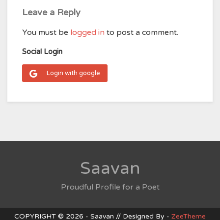
Leave a Reply
You must be
logged in
to post a comment.
Social Login
Login with google
Saavan
Proudful Profile for a Poet
COPYRIGHT © 2026 - Saavan // Designed By -
ZeeTheme