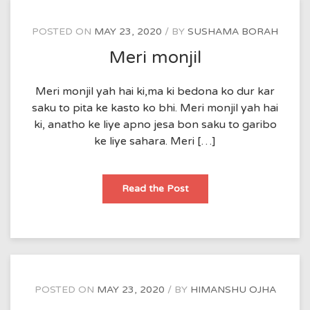
POSTED ON
MAY 23, 2020
BY
SUSHAMA BORAH
Meri monjil
Meri monjil yah hai ki,ma ki bedona ko dur kar
saku to pita ke kasto ko bhi. Meri monjil yah hai
ki, anatho ke liye apno jesa bon saku to garibo
ke liye sahara. Meri […]
Meri
Read the Post
monjil
POSTED ON
MAY 23, 2020
BY
HIMANSHU OJHA