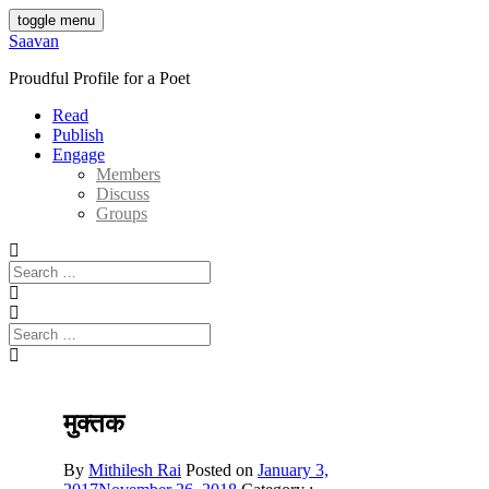
Skip
toggle menu
to
Saavan
content
Proudful Profile for a Poet
Read
Publish
Engage
Members
Discuss
Groups
Search
for:
Search
for:
मुक्तक
By
Mithilesh Rai
Posted on
January 3,