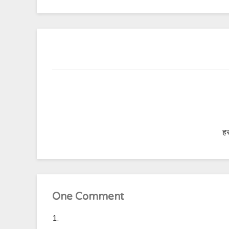
हर
One Comment