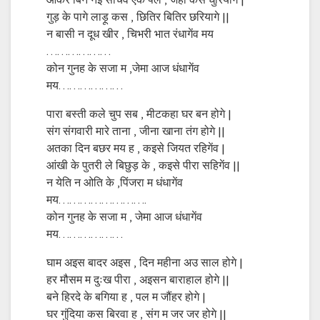
ओकर बिन नई सोंचव एक पल , जेहा कैसे धुरियागे |
गुड़ के पागे लाड़ू कस , छितिर बितिर छरियागे ||
न बासी न दूध खीर , चिभरी भात रंधागेंव मय
………………
कोन गुनह के सजा म ,जेमा आज धंधागेंव
मय………………
पारा बस्ती कले चुप सब , मीटकहा घर बन होगे |
संग संगवारी मारे ताना , जीना खाना तंग होगे ||
अतका दिन बछर मय ह , कइसे जियत रहिगेंव |
आंखी के पुतरी ले बिछुड़ के , कइसे पीरा सहिगेंव ||
न येति न ओति के ,पिंजरा म धंधागेंव
मय…………………….
कोन गुनह के सजा म , जेमा आज धंधागेंव
मय………………
घाम अइस बादर अइस , दिन महीना अउ साल होगे |
हर मौसम म दुःख पीरा , अइसन बाराहाल होगे ||
बने हिरदे के बगिया ह , पल म जौंहर होगे |
घर गुंदिया कस बिरवा ह , संग म जर जर होगे ||