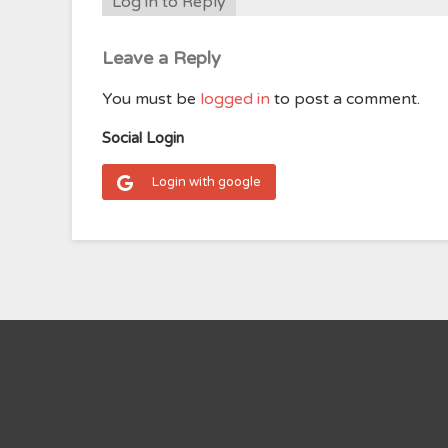
Log in to Reply
Leave a Reply
You must be
logged in
to post a comment.
Social Login
Login with google