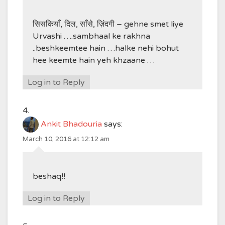
सिसकियाँ, दिल, साँसे, ज़िंदगी – gehne smet liye
Urvashi ….sambhaal ke rakhna
..beshkeemtee hain …halke nehi bohut
hee keemte hain yeh khzaane …
Log in to Reply
Ankit Bhadouria
says:
March 10, 2016 at 12:12 am
beshaq!!
Log in to Reply