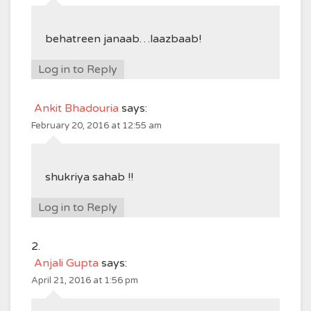
behatreen janaab…laazbaab!
Log in to Reply
Ankit Bhadouria
says:
February 20, 2016 at 12:55 am
shukriya sahab !!
Log in to Reply
Anjali Gupta
says:
April 21, 2016 at 1:56 pm