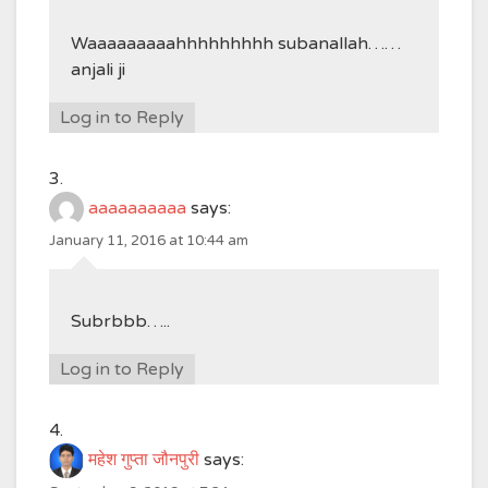
Waaaaaaaaahhhhhhhhh subanallah……
anjali ji
Log in to Reply
aaaaaaaaaa
says:
January 11, 2016 at 10:44 am
Subrbbb…..
Log in to Reply
महेश गुप्ता जौनपुरी
says: