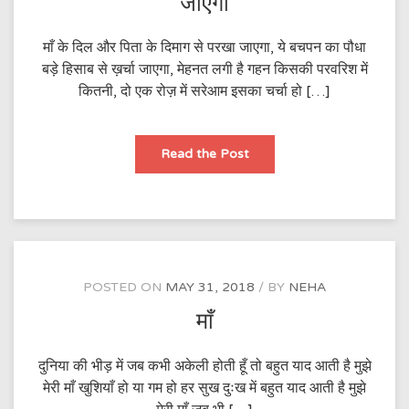
जाएगा
माँ के दिल और पिता के दिमाग से परखा जाएगा, ये बचपन का पौधा
बड़े हिसाब से ख़र्चा जाएगा, मेहनत लगी है गहन किसकी परवरिश में
कितनी, दो एक रोज़ में सरेआम इसका चर्चा हो […]
माँ
Read the Post
के
दिल
और
पिता
के
दिमाग
से
परखा
जाएगा
POSTED ON
MAY 31, 2018
BY
NEHA
माँ
दुनिया की भीड़ में जब कभी अकेली होती हूँ तो बहुत याद आती है मुझे
मेरी माँ खुशियाँ हो या गम हो हर सुख दुःख में बहुत याद आती है मुझे