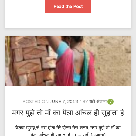
सिफ़त
Read the Post
माँ
के
मेरे
बड़े
साफ़
नज़र
आते
हैं
POSTED ON
JUNE 7, 2018
BY
राही अंजाना
मगर मुझे तो माँ का मैला आँचल ही सुहाता है
बेशक खुशबू से भरा होगा मेरे दोस्त तेरा सनम, मगर मुझे तो माँ का
मैला आँचल ही सुहाता है।। – राही (अंजाना)