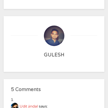
GULESH
5 Comments
Udit jindal
says: