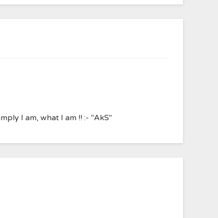
ply I am, what I am !! :- "AkS"