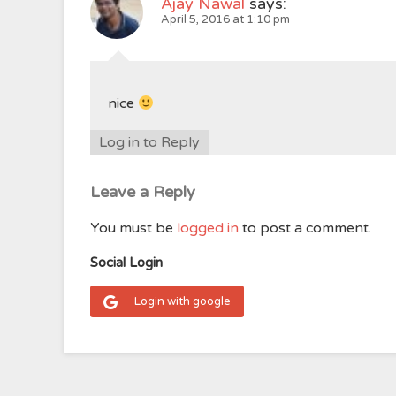
Ajay Nawal
says:
April 5, 2016 at 1:10 pm
nice
Log in to Reply
Leave a Reply
You must be
logged in
to post a comment.
Social Login
Login with google