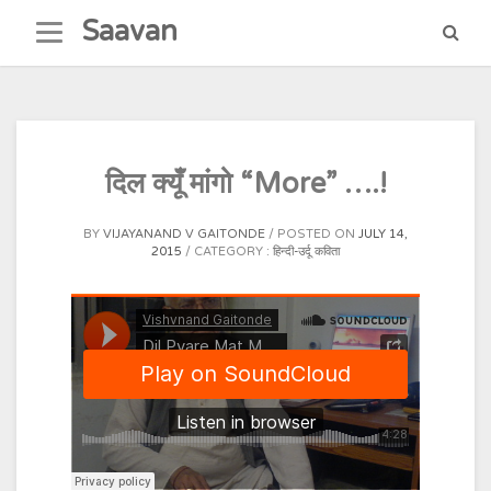
Skip
Saavan
to
content
दिल क्यूँ मांगो “More” ….!
BY
VIJAYANAND V GAITONDE
POSTED ON
JULY 14,
2015
CATEGORY :
हिन्दी-उर्दू कविता