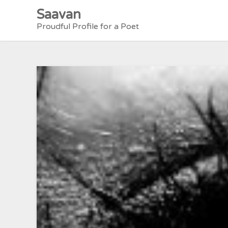
Skip
Saavan
to
Proudful Profile for a Poet
content