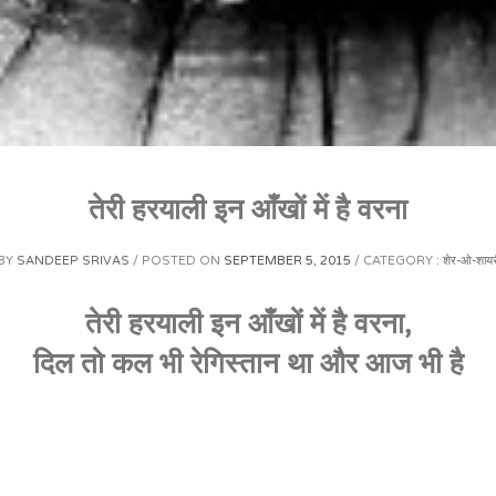
तेरी हरयाली इन आँखों में है वरना
BY
SANDEEP SRIVAS
POSTED ON
SEPTEMBER 5, 2015
CATEGORY :
शेर-ओ-शायर
वरना,
तेरी
हरयाली
इन
आँखों
में
है
दिल
तो
कल
भी
रेगिस्तान
था
और
आज
भी
है