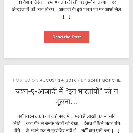
नवविहान तिरंगा। शमां ए वतन की लौ पर कुर्बान तिरंगा । हर
हिन्दूस्तानी की जान तिरंगा। आजादी के इस पावन पर्व पर आओ मिल
[…]
तिरंगा
Read the Post
POSTED ON
AUGUST 14, 2016
BY
SONIT BOPCHE
जश्न-ए-आजादी में “इन भारतीयों” को न
भूलना…
यहाँ जिस्म ढकने की जद्दोजहद में… मरते हैं लाखों..कफ़न सीते
सीते… जरा गौर से उनके चेहरों को देखो… हँसते हैं कैसे जहर पीते
पीते… वो अपने हक से मुखातिब नहीं हैं… नहीं बात ऐसी जरा […]