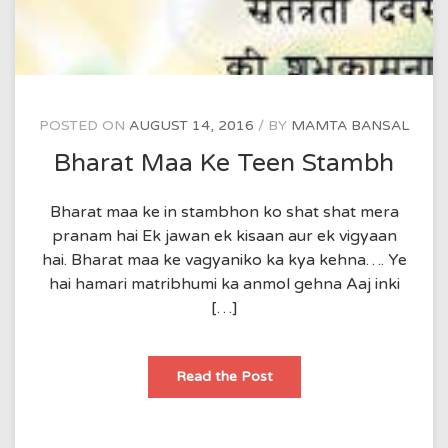
POSTED ON
AUGUST 14, 2016
BY
MAMTA BANSAL
Bharat Maa Ke Teen Stambh
Bharat maa ke in stambhon ko shat shat mera
pranam hai Ek jawan ek kisaan aur ek vigyaan
hai. Bharat maa ke vagyaniko ka kya kehna…. Ye
hai hamari matribhumi ka anmol gehna Aaj inki
[…]
Bharat
Read the Post
Maa
Ke
Teen
Stambh