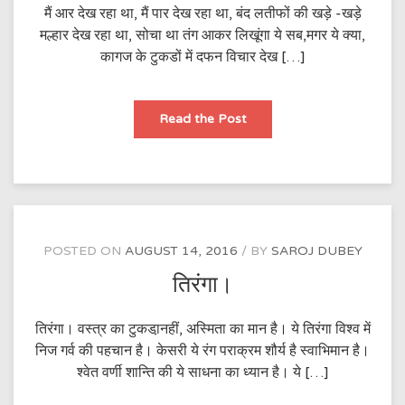
मैं आर देख रहा था, मैं पार देख रहा था, बंद लतीफों की खड़े -खड़े
मल्हार देख रहा था, सोचा था तंग आकर लिखूंगा ये सब,मगर ये क्या,
कागज के टुकडों में दफन विचार देख […]
मैं
Read the Post
आर
देख
रहा
था,
मैं
पार
देख
रहा
था…
POSTED ON
AUGUST 14, 2016
BY
SAROJ DUBEY
तिरंगा।
तिरंगा। वस्त्र का टुकडा़नहीं, अस्मिता का मान है। ये तिरंगा विश्व में
निज गर्व की पहचान है। केसरी ये रंग पराक्रम शौर्य है स्वाभिमान है।
श्वेत वर्णी शान्ति की ये साधना का ध्यान है। ये […]