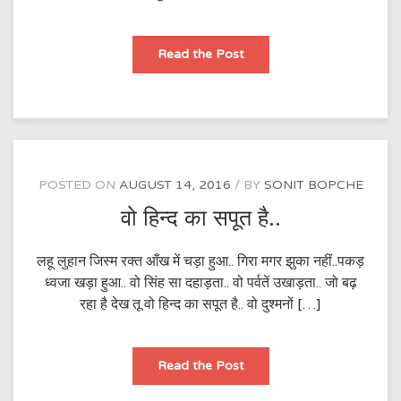
जश्न-
Read the Post
ए-
आजादी
में
“इन
भारतीयों”
को
न
भूलना…
POSTED ON
AUGUST 14, 2016
BY
SONIT BOPCHE
वो हिन्द का सपूत है..
लहू लुहान जिस्म रक्त आँख में चड़ा हुआ.. गिरा मगर झुका नहीं..पकड़
ध्वजा खड़ा हुआ.. वो सिंह सा दहाड़ता.. वो पर्वतें उखाड़ता.. जो बढ़
रहा है देख तू वो हिन्द का सपूत है.. वो दुश्मनों […]
वो
Read the Post
हिन्द
का