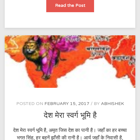
जंगे
Read the Post
आज़ादी
(आजादी
की
७०वी
वर्षगाँठ
के
शुभ
अवसर
पर
राष्ट्र
को
समर्पित)
POSTED ON
FEBRUARY 15, 2017
BY
ABHISHEK
देश मेरा स्वर्ग भूमि है
देश मेरा स्वर्ग भूमि है, अमृत जिस देश का पानी है। जहाँ का हर बच्चा
भगत सिंह, हर बहनें झाँसी की रानी है। आर्य जहाँ के निवासी है,