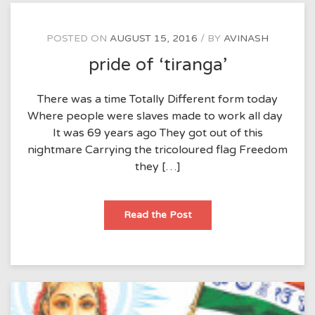
POSTED ON
AUGUST 15, 2016
BY
AVINASH
pride of ‘tiranga’
There was a time Totally Different form today
Where people were slaves made to work all day
It was 69 years ago They got out of this
nightmare Carrying the tricoloured flag Freedom
they […]
pride
Read the Post
of
‘tiranga’