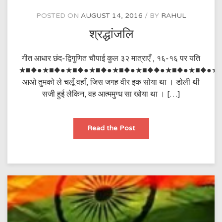
है
POSTED ON
AUGUST 14, 2016
BY
RAHUL
श्रद्धांजलि
गीत आधार छंद-द्विगुणित चौपाई कुल ३२ मात्राएँ , १६-१६ पर यति
★■◆●★■◆●★■◆●★■◆●★■◆●★■◆◆●★■◆●★■◆●★
आओ तुमको ले चलूँ वहाँ, जिस जगह वीर इक सोया था । डोली थी
सजी हुई लेकिन, वह आत्ममुग्ध सा खोया था । […]
श्रद्धांजलि
Read the Post