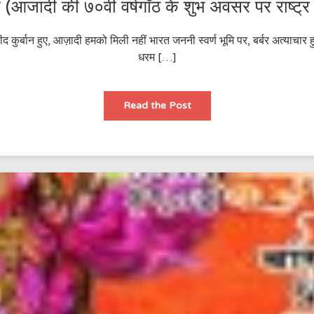
 (आजादी की ७०वी वर्षगाँठ के शुभ अवसर पर राष्ट्र 
 कुर्बान हुए, आज़ादी हमको मिली नहीं भारत जननी स्वर्ण भूमि पर, बर्बर अत्याचार ह
धरम […]
जंगे
Read the Post
आज़ादी
(आजादी
की
७०वी
वर्षगाँठ
के
शुभ
अवसर
पर
राष्ट्र
को
समर्पित)