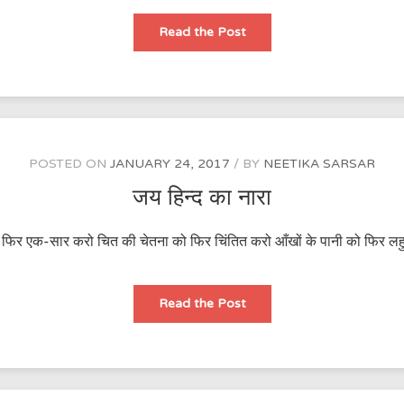
देश
Read the Post
मेरा
स्वर्ग
भूमि
है
POSTED ON
JANUARY 24, 2017
BY
NEETIKA SARSAR
जय हिन्द का नारा
ो फिर एक-सार करो चित की चेतना को फिर चिंतित करो आँखों के पानी को फिर लहु 
जय
Read the Post
हिन्द
का
नारा